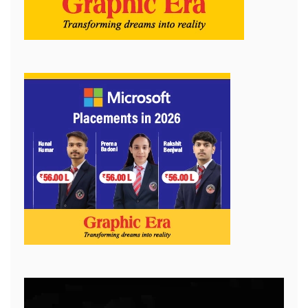
Video
Player