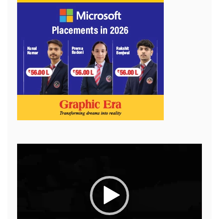
Video
Player