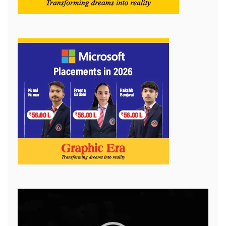
Video
Player