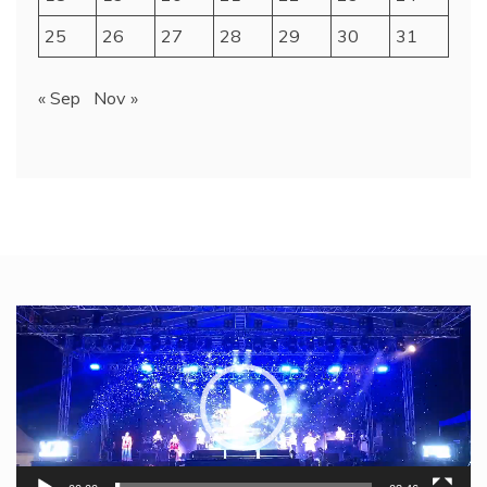
25
26
27
28
29
30
31
« Sep
Nov »
Video
Player