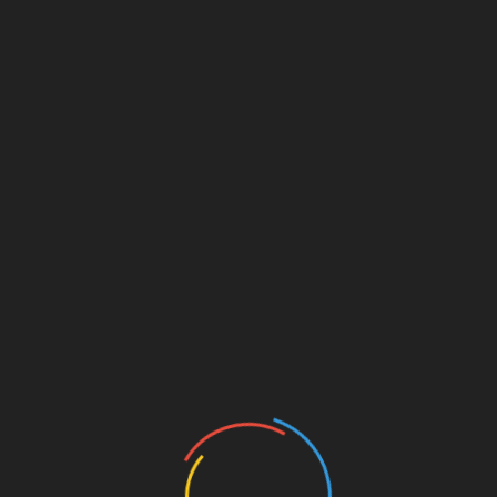
नाथ चढ़ावा चोरी मामले में SIT
नंदा की चौकी पुल मामले में PWD 
ड़ा एक्शन, तीसरा आरोपी
तीन इंजीनियर सस्पेंड
्तार, कमरे से आभूषण और
August 8, 2026
ी बरामद
ust 8, 2026