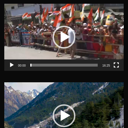
Video
Player
00:00
16:25
Video
Player