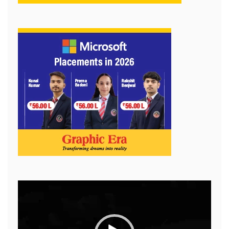
Video
Player