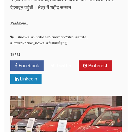
देहरादून पहुंची। क्षेत्र में शहीद सम्मान
Read More...
#news
,
#ShaheedSammanYatra
,
#state
,
#uttarakhand_news
,
#सैन्‍यधामदेहरादून
SHARE
Facebook
Twitter
Pinterest
Linkedin