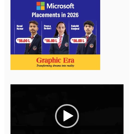
Video
Player