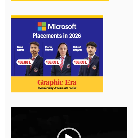
Video
Player