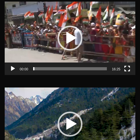
Video
Player
00:00
16:25
Video
Player