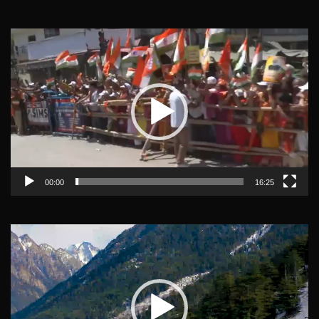
Video
Player
00:00
16:25
Video
Player