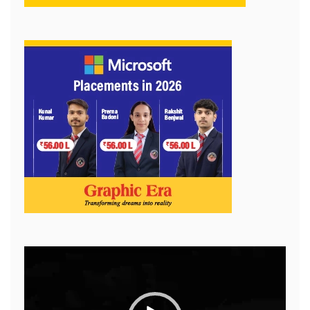
Video
Player