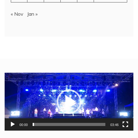
« Nov
Jan »
Video
Player
00:00
03:46