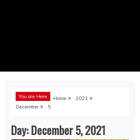
You are Here
Home
2021
December
5
Day:
December 5, 2021