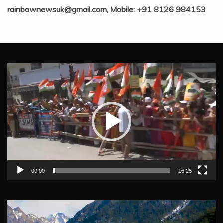
rainbownewsuk@gmail.com, Mobile: +91 8126 984153
Video
Player
00:00
16:25
Video
Player