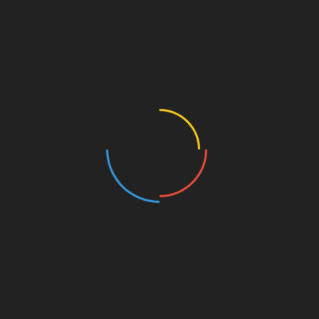
वीडियो के लिए ड्राइव लिंक क्लिक कर
Linkedin
सम्मान के
लड़कियों की शादी की न्यूनतम उम्र 18 से बढ़ाकर 21 साल हो
कैबिनेट से प्रस्ताव पास