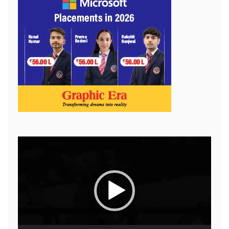
Video
Player