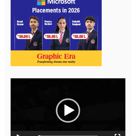
Video
Player