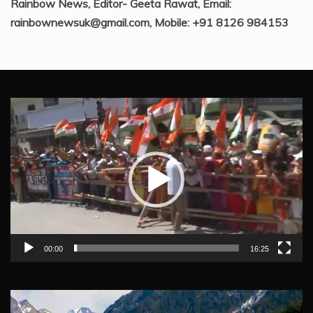
Rainbow News, Editor- Geeta Rawat, Email:
rainbownewsuk@gmail.com, Mobile: +91 8126 984153
Video
Player
00:00
16:25
Video