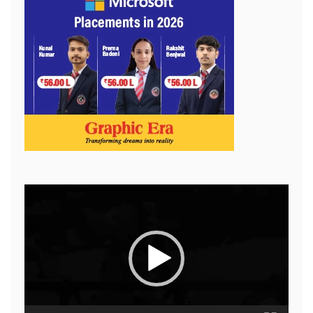
Video
Player