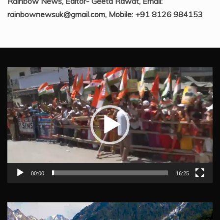
Rainbow News, Editor- Geeta Rawat, Email:
rainbownewsuk@gmail.com, Mobile: +91 8126 984153
Video
Player
00:00
16:25
Video