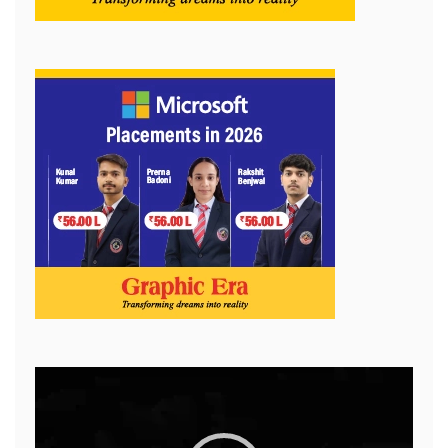
Video
Player