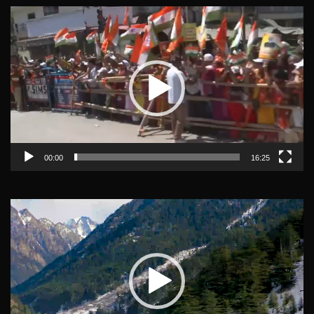
Video
Player
00:00
16:25
Video
Player