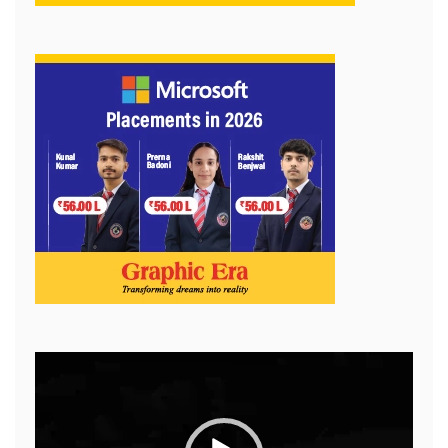
Video
Player