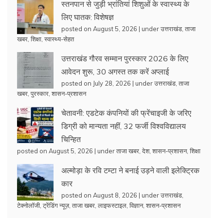
स्तनपान से जुड़ी भ्रांतियां शिशुओं के स्वास्थ्य के
लिए घातक: विशेषज्ञ
posted on August 5, 2026
|
under
उत्तराखंड
,
ताजा
खबर
,
शिक्षा
,
स्वास्थ्य-सेहत
उत्तराखंड गौरव सम्मान पुरस्कार 2026 के लिए
आवेदन शुरू, 30 अगस्त तक करें अप्लाई
posted on July 28, 2026
|
under
उत्तराखंड
,
ताजा
खबर
,
पुरस्कार
,
शासन-प्रशासन
चेतावनी: एडटेक कंपनियों की फ्रेंचाइजी के जरिए
डिग्री को मान्यता नहीं, 32 फर्जी विश्वविद्यालय
चिन्हित
posted on August 5, 2026
|
under
ताजा खबर
,
देश
,
शासन-प्रशासन
,
शिक्षा
अल्मोड़ा के रवि टम्टा ने बनाई उड़ने वाली इलेक्ट्रिक
कार
posted on August 8, 2026
|
under
उत्तराखंड
,
टेक्नोलॉजी
,
ट्रेंडिंग न्यूज़
,
ताजा खबर
,
लाइफस्टाइल
,
विज्ञान
,
शासन-प्रशासन