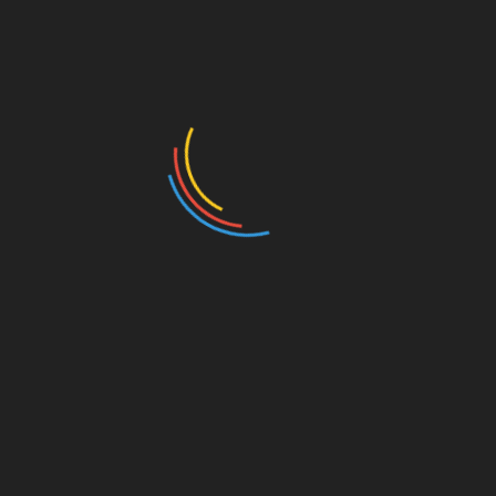
र वित्तीय
फैजाबाद जंक्शन का नया नाम ‘अयोध्‍या कैंट’ होगा
ा टी-20 एशिया कप 2026: 5
ग्राफिक एरा मेडिकल कॉलेज ने 
र को दुबई में आमने-सामने होंगे
इतिहास, कॉलेज में एमबीबीएस की
 और पाकिस्तान
सीटें बढ़कर हुईं 250
ust 7, 2026
August 6, 2026