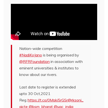
Nation-wide competition
#NadiKoJano
is being organised by
@RFRFoundation
in association with
eminent universities & institutes to
know about our rivers.
Last date to register is extended
upto 30 Oct,2021
Reg.:
https://t.co/0Mski5rGSr
@rksoni_
aicte
@bsm_bharat
@ugc_india