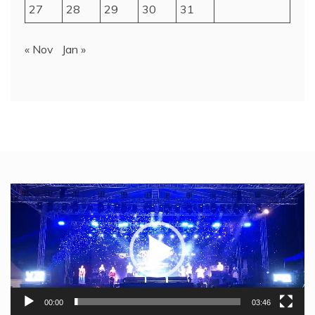
27
28
29
30
31
« Nov
Jan »
Video
Player
00:00
03:46