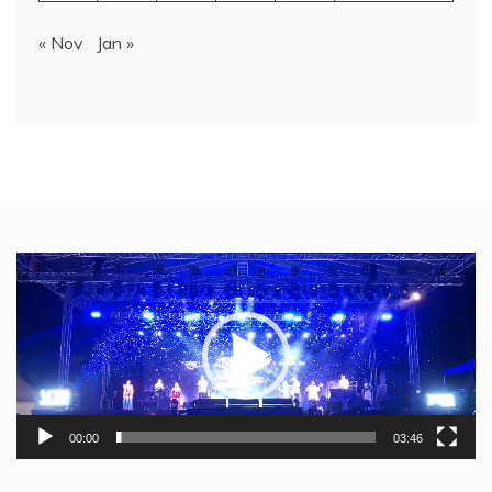
« Nov
Jan »
Video
Player
00:00
03:46