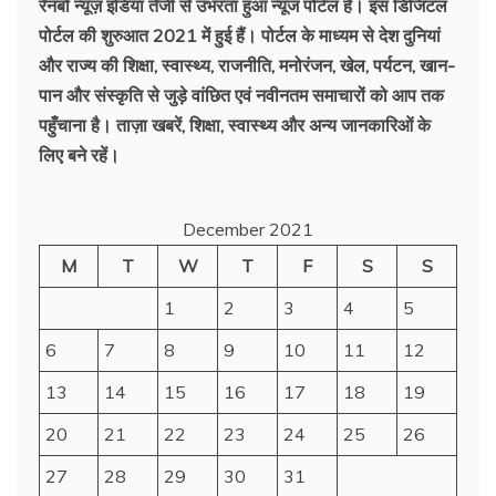
रेनबो न्यूज़ इंडिया तेजी से उभरता हुआ न्‍यूज पोर्टल है। इस डिजिटल
पोर्टल की शुरुआत 2021 में हुई हैं। पोर्टल के माध्यम से देश दुनियां
और राज्य की शिक्षा, स्वास्थ्य, राजनीति, मनोरंजन, खेल, पर्यटन, खान-
पान और संस्कृति से जुड़े वांछित एवं नवीनतम समाचारों को आप तक
पहुँचाना है। ताज़ा खबरें, शिक्षा, स्वास्थ्य और अन्य जानकारिओं के
लिए बने रहें।
December 2021
M
T
W
T
F
S
S
1
2
3
4
5
6
7
8
9
10
11
12
13
14
15
16
17
18
19
20
21
22
23
24
25
26
27
28
29
30
31