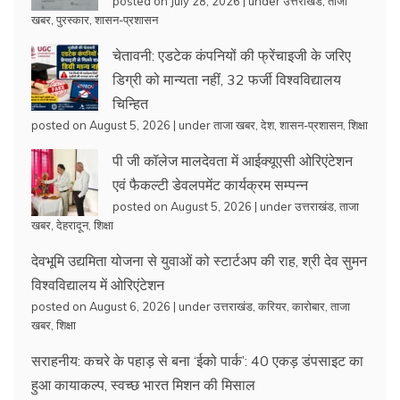
posted on July 28, 2026
|
under
उत्तराखंड
,
ताजा
खबर
,
पुरस्कार
,
शासन-प्रशासन
चेतावनी: एडटेक कंपनियों की फ्रेंचाइजी के जरिए
डिग्री को मान्यता नहीं, 32 फर्जी विश्वविद्यालय
चिन्हित
posted on August 5, 2026
|
under
ताजा खबर
,
देश
,
शासन-प्रशासन
,
शिक्षा
पी जी कॉलेज मालदेवता में आईक्यूएसी ओरिएंटेशन
एवं फैकल्टी डेवलपमेंट कार्यक्रम सम्पन्न
posted on August 5, 2026
|
under
उत्तराखंड
,
ताजा
खबर
,
देहरादून
,
शिक्षा
देवभूमि उद्यमिता योजना से युवाओं को स्टार्टअप की राह, श्री देव सुमन
विश्वविद्यालय में ओरिएंटेशन
posted on August 6, 2026
|
under
उत्तराखंड
,
करियर
,
कारोबार
,
ताजा
खबर
,
शिक्षा
सराहनीय: कचरे के पहाड़ से बना ‘ईको पार्क’: 40 एकड़ डंपसाइट का
हुआ कायाकल्प, स्वच्छ भारत मिशन की मिसाल